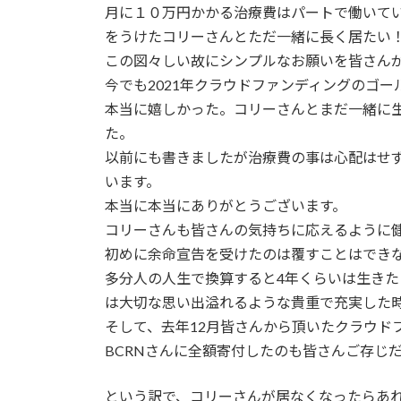
月に１０万円かかる治療費はパートで働いて
をうけたコリーさんとただ一緒に長く居たい
この図々しい故にシンプルなお願いを皆さん
今でも2021年クラウドファンディングのゴ
本当に嬉しかった。コリーさんとまだ一緒に
た。
以前にも書きましたが治療費の事は心配はせ
います。
本当に本当にありがとうございます。
コリーさんも皆さんの気持ちに応えるように
初めに余命宣告を受けたのは覆すことはでき
多分人の人生で換算すると4年くらいは生き
は大切な思い出溢れるような貴重で充実した
そして、去年12月皆さんから頂いたクラウド
BCRNさんに全額寄付したのも皆さんご存じ
という訳で、コリーさんが居なくなったらあ