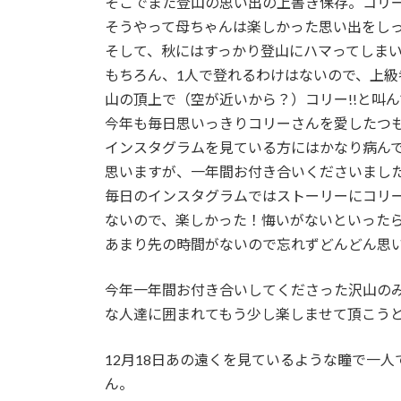
そこでまた登山の思い出の上書き保存。コリ
そうやって母ちゃんは楽しかった思い出をし
そして、秋にはすっかり登山にハマってしま
もちろん、1人で登れるわけはないので、上級
山の頂上で（空が近いから？）コリー!!と叫
今年も毎日思いっきりコリーさんを愛したつ
インスタグラムを見ている方にはかなり病ん
思いますが、一年間お付き合いくださいまし
毎日のインスタグラムではストーリーにコリ
ないので、楽しかった！悔いがないといった
あまり先の時間がないので忘れずどんどん思
今年一年間お付き合いしてくださった沢山の
な人達に囲まれてもう少し楽しませて頂こう
12月18日あの遠くを見ているような瞳で一
ん。