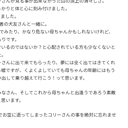
ーさんが見る事が出来なかった山の頂上の清々しさ。
っかりと体と心に刻み付けました。
いました。
者の犬友さんと一緒に。
んでみたり、かなり危ない母ちゃんかもしれないけれど、
もりです。
でいるのではないか？と心配されている方も少なくないと
た。
ーさんに出て来てもらったり、夢には全く出てはきてくれ
ら嘘ですが、くよくよしていても母ちゃんの年齢にはもう
い出して乗り越えて行こう！って思います。
みなさん、そしてこれから母ちゃんと出逢うであろう素敵
と思います。
人でお空に逝ってしまったコリーさんの事を絶対に忘れませ