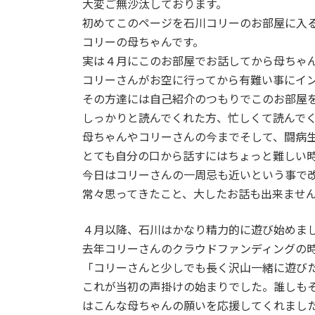
日
大変ご無沙汰しております。
時
初めてこのページを石川コリーのお部屋に入
:
コリーの母ちゃんです。
実は４月にこのお部屋でお話してから母ちゃ
コリーさんがお空に行ってから有難い事にイ
その方達には自己紹介のつもりでこのお部屋
しっかりと読んでくれた方、忙しくて読んで
母ちゃんやコリーさんの今までそして、闘病
とても自分の口から話すにはちょっと難しい
今日はコリーさんの一周忌も近いという事で
常々思ってきたこと、大したお話も出来ませ
４月以降、石川はかなり精力的に遊び始めま
去年コリーさんのクラウドファンディングの
「コリーさんと少しでも長く沢山一緒に遊び
これが当初の声掛けの始まりでした。誰しもそ
はこんな母ちゃんの願いを応援してくれまし