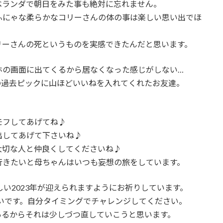
ベランダで朝日をみた事も絶対に忘れません。
ふにゃな柔らかなコリーさんの体の事は楽しい思い出でほ
リーさんの死というものを実感できたんだと思います。
ホの画面に出てくるから居なくなった感じがしない…
の過去ピックに山ほどいいねを入れてくれたお友達。
モフしてあげてね♪
出してあげて下さいね♪
大切な人と仲良くしてくださいね♪
行きたいと母ちゃんはいつも妄想の旅をしています。
しい2023年が迎えられますようにお祈りしています。
いいです。自分タイミングでチャレンジしてください。
あるからそれは少しづつ直していこうと思います。