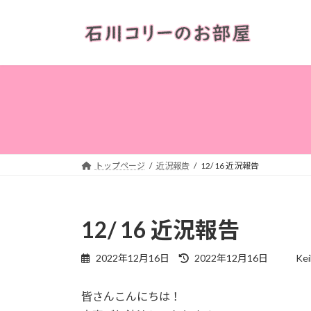
コ
ナ
ン
ビ
テ
ゲ
ン
ー
ツ
シ
へ
ョ
ス
ン
キ
に
ッ
移
プ
動
トップページ
近況報告
12/ 16 近況報告
12/ 16 近況報告
最
2022年12月16日
2022年12月16日
Kei
終
更
皆さんこんにちは！
新