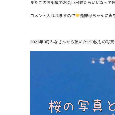
またこのお部屋でお会い出来たらいいなって
コメント入れれますので
是非母ちゃんに声
2022年3月みなさんから頂いた150枚もの写
動
画
プ
レ
ー
ヤ
ー