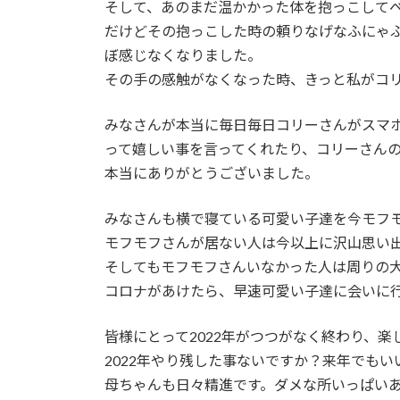
そして、あのまだ温かかった体を抱っこして
だけどその抱っこした時の頼りなげなふにゃ
ぼ感じなくなりました。
その手の感触がなくなった時、きっと私がコ
みなさんが本当に毎日毎日コリーさんがスマ
って嬉しい事を言ってくれたり、コリーさん
本当にありがとうございました。
みなさんも横で寝ている可愛い子達を今モフ
モフモフさんが居ない人は今以上に沢山思い
そしてもモフモフさんいなかった人は周りの
コロナがあけたら、早速可愛い子達に会いに
皆様にとって2022年がつつがなく終わり、楽
2022年やり残した事ないですか？来年でも
母ちゃんも日々精進です。ダメな所いっぱい