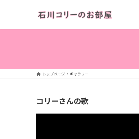
コ
ナ
ン
ビ
テ
ゲ
ン
ー
ツ
シ
へ
ョ
ス
ン
キ
に
ッ
移
プ
動
トップページ
ギャラリー
コリーさんの歌