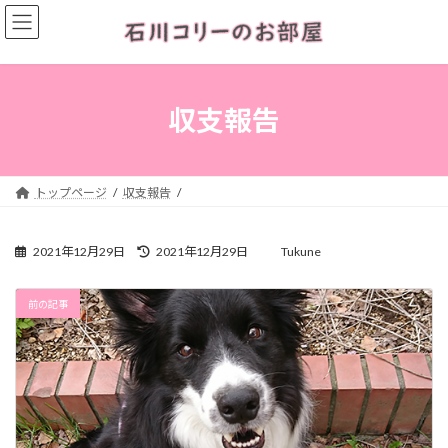
コ
ナ
ン
ビ
テ
ゲ
ン
ー
ツ
シ
へ
ョ
収支報告
ス
ン
キ
に
ッ
移
プ
動
トップページ
収支報告
最
2021年12月29日
2021年12月29日
Tukune
終
更
新
前の記事
日
時
: