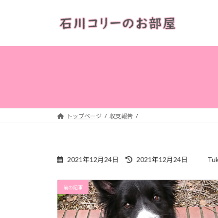
コ
ナ
ン
ビ
テ
ゲ
ン
ー
ツ
シ
へ
ョ
ス
ン
キ
に
ッ
移
プ
動
トップページ
収支報告
最
2021年12月24日
2021年12月24日
Tu
終
更
新
前の記事
日
時
: