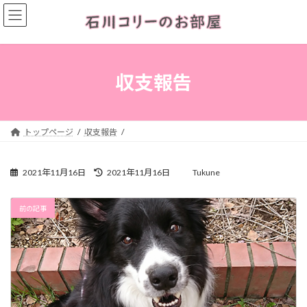
コ
ナ
ン
ビ
テ
ゲ
ン
ー
ツ
シ
へ
ョ
収支報告
ス
ン
キ
に
ッ
移
プ
動
トップページ
収支報告
最
2021年11月16日
2021年11月16日
Tukune
終
更
新
前の記事
日
時
: