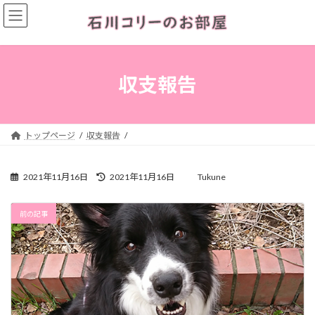
コ
ナ
ン
ビ
テ
ゲ
ン
ー
ツ
シ
へ
ョ
収支報告
ス
ン
キ
に
ッ
移
プ
動
トップページ
収支報告
最
2021年11月16日
2021年11月16日
Tukune
終
更
新
前の記事
日
時
: