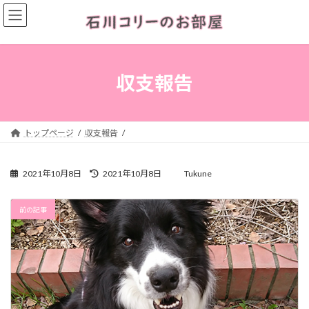
コ
ナ
ン
ビ
テ
ゲ
ン
ー
ツ
シ
へ
ョ
収支報告
ス
ン
キ
に
ッ
移
プ
動
トップページ
収支報告
最
2021年10月8日
2021年10月8日
Tukune
終
更
新
前の記事
日
時
: